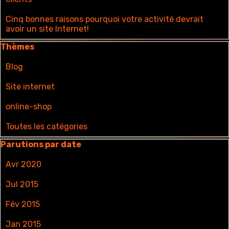
Cinq bonnes raisons pourquoi votre activité devrait
avoir un site Internet!
Sauter le bloc Thèmes
Thèmes
Blog
Site internet
online-shop
Toutes les catégories
Sauter le bloc Parutions par date
Parutions par date
Avr 2020
Jul 2015
Fév 2015
Jan 2015