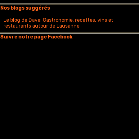
Sauter le bloc Nos blogs suggérés
Nos blogs suggérés
Le blog de Dave: Gastronomie, recettes, vins et
restaurants autour de Lausanne
Sauter le bloc Suivre notre page Facebook
Suivre notre page Facebook