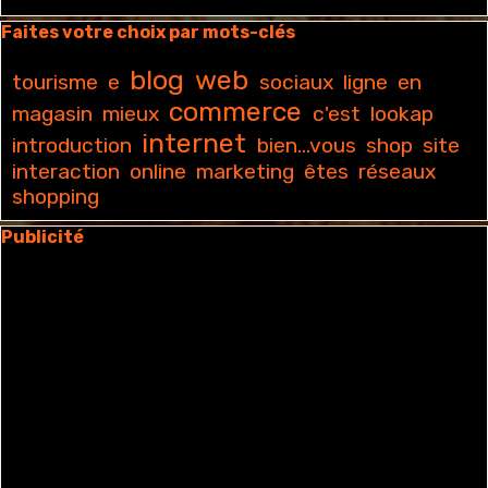
Sauter le bloc Faites votre choix par mots-clés
Faites votre choix par mots-clés
blog
web
tourisme
e
sociaux
ligne
en
commerce
magasin
mieux
c'est
lookap
internet
introduction
bien...vous
shop
site
interaction
online
marketing
êtes
réseaux
shopping
Sauter le bloc Publicité
Publicité