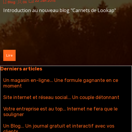
22 Jan 2015
Blog
Oli
Introduction au nouveau blog "Carnets de Lookap"
Lire
Sauter le bloc Derniers articles
Derniers articles
Un magasin en-ligne... Une formule gagnante en ce
moment
Site internet et réseau social... Un couple détonnant
Votre entreprise est au top... Internet ne fera que le
souligner
Un Blog... Un journal gratuit et interactif avec vos
clients