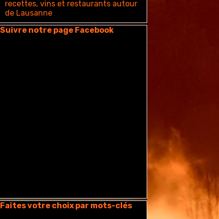
recettes, vins et restaurants autour
de Lausanne
auter le bloc Suivre notre page Facebook
Suivre notre page Facebook
auter le bloc Faites votre choix par mots-clés
Faites votre choix par mots-clés