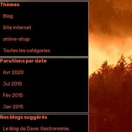
auter le bloc Thèmes
Thèmes
Blog
Site internet
online-shop
Toutes les catégories
auter le bloc Parutions par date
Parutions par date
Avr 2020
Jul 2015
Fév 2015
Jan 2015
auter le bloc Nos blogs suggérés
Nos blogs suggérés
Le blog de Dave: Gastronomie,