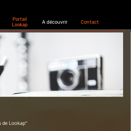
Sauter le menu
Portail
▼
A découvrir
▼
Contact
▼
▼
Lookap
S
s de Lookap"