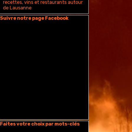
recettes, vins et restaurants autour
de Lausanne
auter le bloc Suivre notre page Facebook
Suivre notre page Facebook
auter le bloc Faites votre choix par mots-clés
Faites votre choix par mots-clés