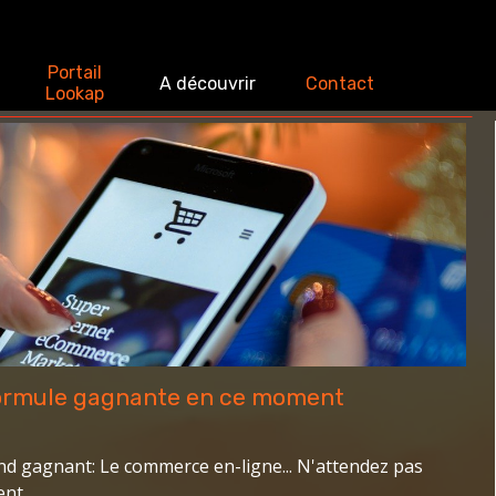
Sauter le menu
Portail
▼
A découvrir
▼
Contact
▼
▼
Lookap
S
formule gagnante en ce moment
and gagnant: Le commerce en-ligne... N'attendez pas
ent