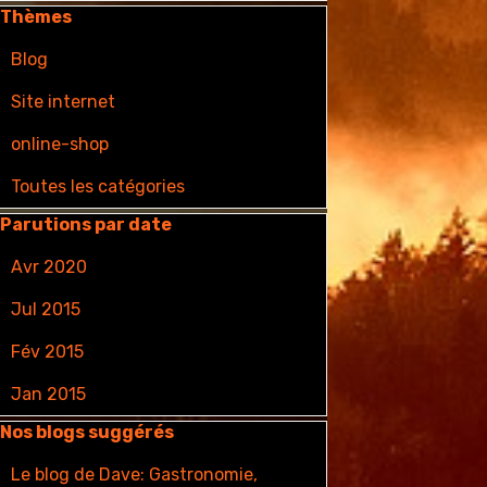
auter le bloc Thèmes
Thèmes
Blog
Site internet
online-shop
Toutes les catégories
auter le bloc Parutions par date
Parutions par date
Avr 2020
Jul 2015
Fév 2015
Jan 2015
auter le bloc Nos blogs suggérés
Nos blogs suggérés
Le blog de Dave: Gastronomie,